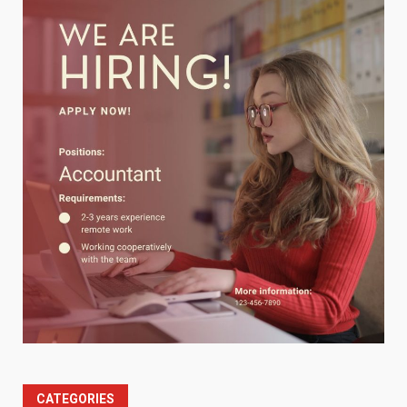
CATEGORIES