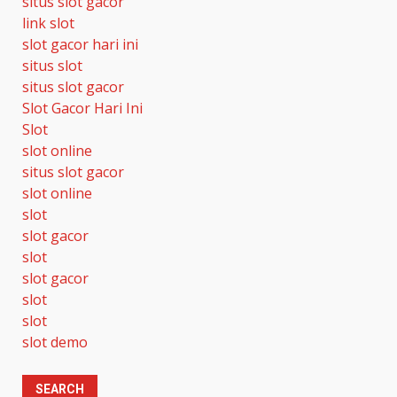
situs slot gacor
link slot
slot gacor hari ini
situs slot
situs slot gacor
Slot Gacor Hari Ini
Slot
slot online
situs slot gacor
slot online
slot
slot gacor
slot
slot gacor
slot
slot
slot demo
SEARCH