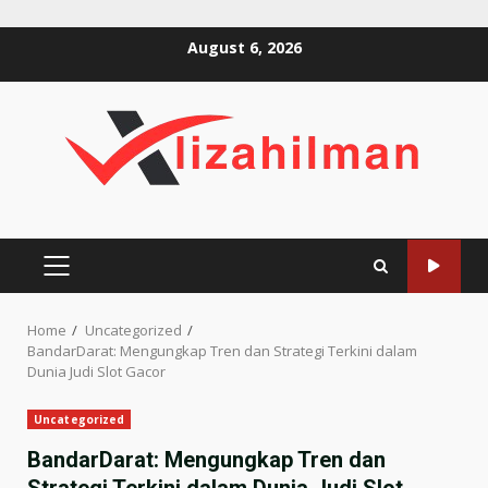
Skip
August 6, 2026
to
content
PRIMARY
MENU
Home
Uncategorized
BandarDarat: Mengungkap Tren dan Strategi Terkini dalam
Dunia Judi Slot Gacor
Uncategorized
BandarDarat: Mengungkap Tren dan