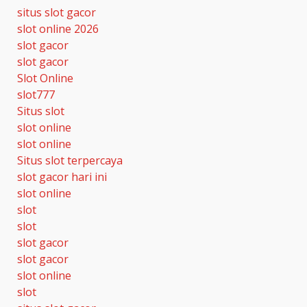
situs slot gacor
slot online 2026
slot gacor
slot gacor
Slot Online
slot777
Situs slot
slot online
slot online
Situs slot terpercaya
slot gacor hari ini
slot online
slot
slot
slot gacor
slot gacor
slot online
slot