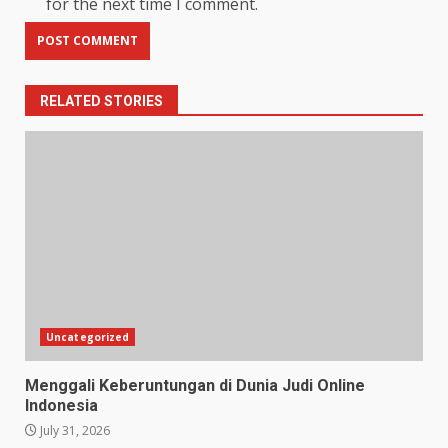
for the next time I comment.
RELATED STORIES
Uncategorized
Menggali Keberuntungan di Dunia Judi Online
Indonesia
July 31, 2026