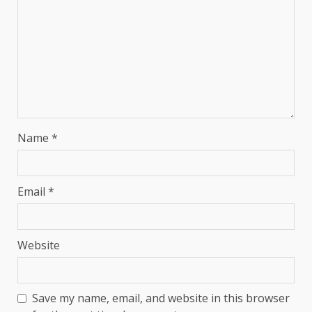
Name
*
Email
*
Website
Save my name, email, and website in this browser