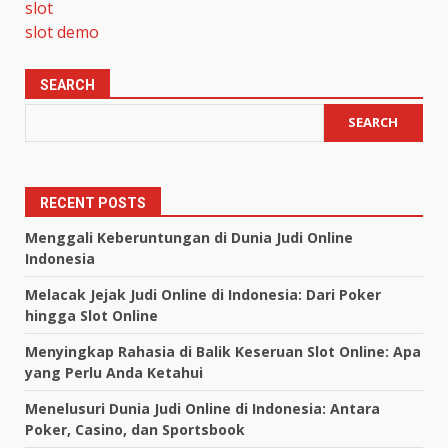
slot
slot demo
SEARCH
SEARCH
RECENT POSTS
Menggali Keberuntungan di Dunia Judi Online
Indonesia
Melacak Jejak Judi Online di Indonesia: Dari Poker
hingga Slot Online
Menyingkap Rahasia di Balik Keseruan Slot Online: Apa
yang Perlu Anda Ketahui
Menelusuri Dunia Judi Online di Indonesia: Antara
Poker, Casino, dan Sportsbook