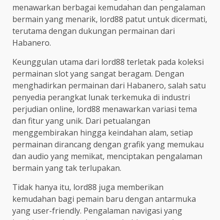
menawarkan berbagai kemudahan dan pengalaman
bermain yang menarik, lord88 patut untuk dicermati,
terutama dengan dukungan permainan dari
Habanero.
Keunggulan utama dari lord88 terletak pada koleksi
permainan slot yang sangat beragam. Dengan
menghadirkan permainan dari Habanero, salah satu
penyedia perangkat lunak terkemuka di industri
perjudian online, lord88 menawarkan variasi tema
dan fitur yang unik. Dari petualangan
menggembirakan hingga keindahan alam, setiap
permainan dirancang dengan grafik yang memukau
dan audio yang memikat, menciptakan pengalaman
bermain yang tak terlupakan.
Tidak hanya itu, lord88 juga memberikan
kemudahan bagi pemain baru dengan antarmuka
yang user-friendly. Pengalaman navigasi yang