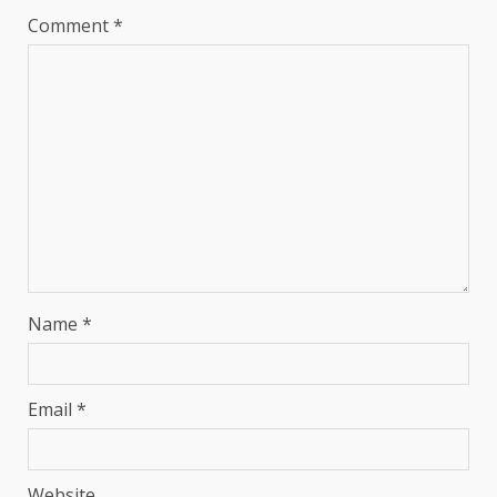
Comment
*
Name
*
Email
*
Website