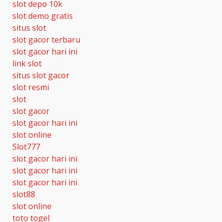
slot depo 10k
slot demo gratis
situs slot
slot gacor terbaru
slot gacor hari ini
link slot
situs slot gacor
slot resmi
slot
slot gacor
slot gacor hari ini
slot online
Slot777
slot gacor hari ini
slot gacor hari ini
slot gacor hari ini
slot88
slot online
toto togel