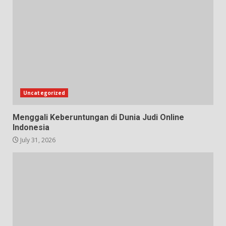
Uncategorized
Menggali Keberuntungan di Dunia Judi Online
Indonesia
July 31, 2026