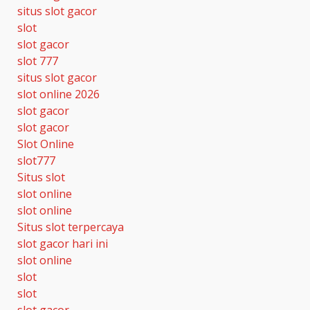
situs slot gacor
slot
slot gacor
slot 777
situs slot gacor
slot online 2026
slot gacor
slot gacor
Slot Online
slot777
Situs slot
slot online
slot online
Situs slot terpercaya
slot gacor hari ini
slot online
slot
slot
slot gacor