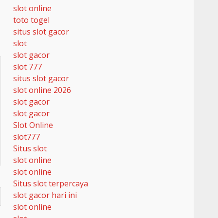
slot online
toto togel
situs slot gacor
slot
slot gacor
slot 777
situs slot gacor
slot online 2026
slot gacor
slot gacor
Slot Online
slot777
Situs slot
slot online
slot online
Situs slot terpercaya
slot gacor hari ini
slot online