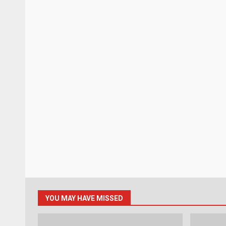
YOU MAY HAVE MISSED