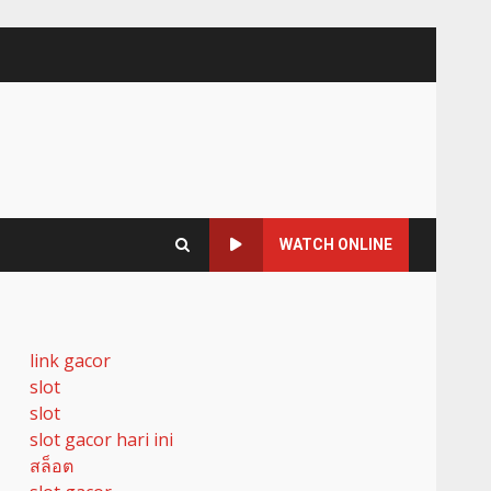
WATCH ONLINE
link gacor
slot
slot
slot gacor hari ini
สล็อต