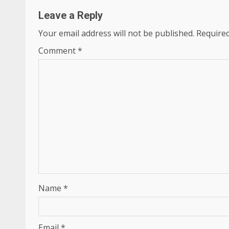
Leave a Reply
Your email address will not be published.
Required
Comment
*
Name
*
Email
*